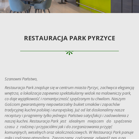
RESTAURACJA PARK PYRZYCE
Szanowni Państwo,
Restauracja Park znajduje się w centrum miasta Pyrzyc, zachwyca elegancją
wnętrza, a lokalizacja zapewnia spektakularny widok na malowniczy park,
co daje wyjątkowość i romantyczność spędzonym tu chwilom. Naszym
Gościom gwarantujemy niepowtarzalny bukiet smaków i zapachów
tradycyjnej kuchni polskiej i europejskiej. Już od lat doskonalimy nasze
receptury i pragniemy tylko jednego: Państwa satysfakcji i zadowolenia z
naszej kuchni. Restauracja Park jest idealnym miejscem do spędzenia
czasu z rodziną i przyjaciółmi jak i do zorganizowania przyjęć
komunijnych, weselnych oraz okolicznościowych. W Restauracji Park panuje
miła i rodzinna atmosfera. Zapraszamy codziennie, odwiedź nas a na